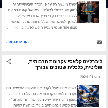
ת
"עשה מעשיך רק על פי הכלל, שבעשייתך יהיו
לחוק אוניברסלי לכולם" - עמנואל קאנט במקום
לעשות דברים רק כי צריך או נדרש, לאפשר
לעצמך לאתגר את הכללים והמוסר, כי מציאת
מצפן וקוד פנימי מעניק חופש לפעול ביוזמה
ולקחת אחריות. המצפן הפנימי לחיים שמתם לב
שאתם לא משקרים, גם כשאף אחד לא יגלה? או
READ MORE »
שאתם מרגישים צורך לעזור למישהו במצוקה, גם
אם לא תרוויחו מזה כלום? הקול הפנימי שמנחה
אתכם קשור להוגה גרמני שהלך לעולמו לפני
ליברליזם קלאסי עקרונות תרבותית,
למעלה מ-200 שנה, עמנואל קאנט. קאנט,
פוליטית, כלכלית שטובים עבורך
שרבים חושבים שהגותו מופשטת ומסובכת, הוא
בעצם ה"סבא רעיוני" של לא מעט עקרונות
-
מאי 01, 2024
שאנחנו מקבלים היום כמובנים מאליהם: מזכויות
אדם בסיסיות, דרך אוטונומיה להחלטות רפואיות
"כשכל אדם פועל לקדם את תועלתו האישית, הם
על עצמנו ועד האופן שבו אנחנו רואים יושרה
מקדמים לעתים קרובות את התועלת הציבורית
בעסקים. זהו כלי שימושי ורלוונטי לחיי היומיום
באופן הרבה יותר יעיל מכפי שהייתה כוונתם" -
במאה ה-21. יעניין אותך לקרוא: קרטיס יארווין
אדם סמיט אנחנו חיים בעידן בו קשה להיות