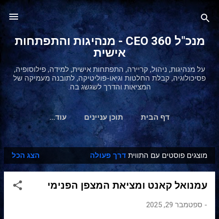
דילוג לתוכן הראשי
מנכ"ל 360 CEO - מנהיגות והתפתחות
אישית
על מנהיגות, ניהול, קריירה, התפתחות אישית, למידה, פילוסופיה,
פסיכולוגיה, קבלת החלטות וגיאו-פוליטיקה, לתובנה מעמיקה של
המציאות והדרך לשגשג בה.
דף הבית
תוכן עניינים
‏עוד…
מוצגים פוסטים עם התווית
דרך פעולה
הצג הכל
ר
ש
עמנואל קאנט ומציאת המצפן הפנימי
ו
מ
-
ספטמבר 29, 2025
ו