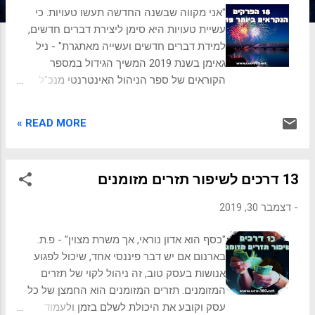
ת
"אני מקווה שבשנה החדשה תעשו טעויות. כי
עשיית טעויות היא סימן ליצירת דברים חדשים,
למידת דברים חדשים ועשייה מאתגרת" - ניל
גאימן בשנת 2019 המשיך הגידול במספר
הקוראים של ספר הניהול האינטרנטי מנכ"ל
360, בו פורסמו 320 פרקים עד כה. במהלך 2019
נקראו באתר סה"כ 156 אלף פרקים הפרקים
READ MORE »
הנקראים ביותר היו: 1. טיפים למשא ומתן על
שכר - 644 קוראים 2. טיפים לשדרוג הקריירה
ב-10 דקות - 561 קוראים 3. פירמידת השליטה
13 דרכים לשיפור תזרים מזומנים
של טוני רובינס - 411 קוראים 4. עשרה טיפים
להגברת נוכחות כריזמתית - 406 קוראים 5. ספר:
-
דצמבר 30, 2019
כוח - 48 החוקים של רוברט גרין - 375 קוראים 6.
כך מתפלגים מנהלים מזיקים - 370 קוראים 7.
"כסף הוא אדון נוראי, אך משרת מצוין" - פ.ת.
אסטרטגיות שיווקיות של ביבי נתניהו - 366
בארנום אם יש דבר פיננסי אחד, שיכול לפגוע
קוראים 8. המחקר שצריך לעשות לפני ראיון
אנושות בעסק טוב, זה ניהול לקוי של תזרים
עבודה - 365 קוראים 9. 10 טריקים פסיכולוגיים
המזומנים. תזרים המזומנים הוא החמצן של כל
ליצירת השפעה - 348 קוראים 10. היזהרו
עסק וקובע את היכולת לשלם בזמן ולעמוד