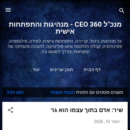
דילוג לתוכן הראשי
מנכ"ל 360 CEO - מנהיגות והתפתחות
אישית
על מנהיגות, ניהול, קריירה, התפתחות אישית, למידה, פילוסופיה,
פסיכולוגיה, קבלת החלטות וגיאו-פוליטיקה, לתובנה מעמיקה של
המציאות והדרך לשגשג בה.
דף הבית
תוכן עניינים
‏עוד…
מוצגים פוסטים עם התווית
הבנת העצמי
הצג הכל
ר
ש
שיר: אדם בתוך עצמו הוא גר
ו
מ
-
ינואר 10, 2026
ו