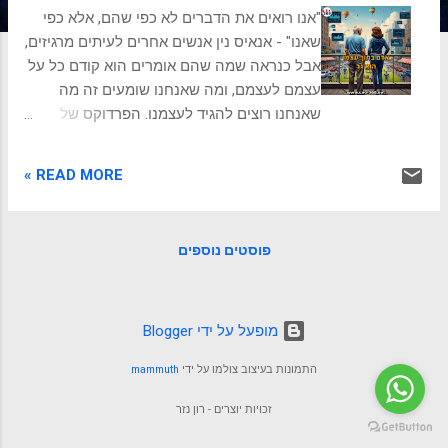
ת
"אנו רואים את הדברים לא כפי שהם, אלא כפי
שאנו" - אנאיס נין אנשים אחרים לעיתים מרגיזים,
אבל כנראה שמה שהם אומרים הוא קודם כל על
עצמם לעצמם, ומה שאנחנו שומעים זה מה
שאנחנו רוצים להגיד לעצמנו. הפרדוקס של
"אדם בתוך עצמו" השיר של שלום חנוך עם
השורה המטלטלת: "אדם גם לעצמו הוא זר" .
READ MORE »
שורש העניין, שאם אנחנו זרים לעצמנו, אנחנו
חייבים להשתמש באנשים אחרים כדי "להכיר"
את חלקי הנפש שלנו. ההשלכה היא ניסיון לא
פוסטים נוספים
מודע של הנפש לעשות סדר בבלגן הפנימי על
ידי הקרנתו החוצה. למשל, כשאנחנו כועסים על
מישהו שהוא "יהיר", ייתכן שזו הפגישה הראשונה
שלנו עם היהירות של עצמנו, שאותה אנחנו לא
‏מופעל על ידי Blogger
מרשים לעצמנו לפגוש בבית (בתוך עצמנו). יעניין
התמונות בעיצוב צולמו על ידי
mammuth
אותך לקרוא: מדריך מעשי לאורח חיים בריא
השיר:אדם בתוך עצמו מילים ולחן: שלום חנוך
זכויות יוצרים - רון נזר
אדם בתוך עצמו הוא גר בתוך עצמו הוא גר.