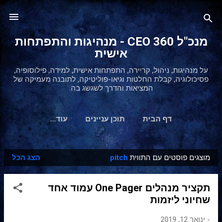
דילוג לתוכן הראשי
מנכ"ל 360 CEO - מנהיגות והתפתחות
אישית
על מנהיגות, ניהול, קריירה, התפתחות אישית, למידה, פילוסופיה,
פסיכולוגיה, קבלת החלטות וגיאו-פוליטיקה, לתובנה מעמיקה של
המציאות והדרך לשגשג בה.
דף הבית
תוכן עניינים
‏עוד…
מוצגים פוסטים עם התווית
pitch
הצג הכל
ר
ש
תקציר מנהלים One Pager עמוד אחד
ו
שחיוני ליזמות
מ
ו
-
ינואר 12, 2019