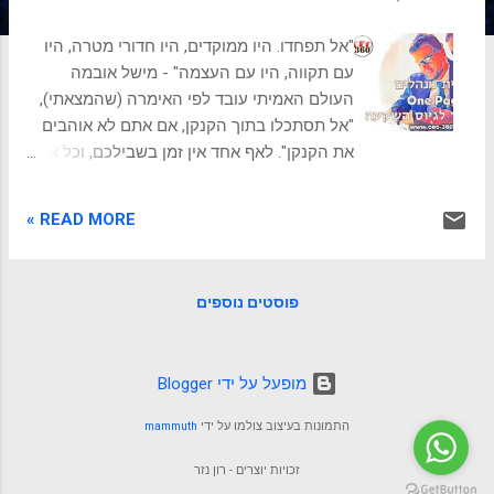
ת
"אל תפחדו. היו ממוקדים, היו חדורי מטרה, היו
עם תקווה, היו עם העצמה" - מישל אובמה
העולם האמיתי עובד לפי האימרה (שהמצאתי),
"אל תסתכלו בתוך הקנקן, אם אתם לא אוהבים
את הקנקן". לאף אחד אין זמן בשבילכם, וכל אחד
ואחת מאיתנו נרתע כשמנסים למכור לנו. אומרים
שרושם ראשוני עושים תוך 15 שניות, וכבר
READ MORE »
מתקבעת עלינו דעה, ויש לנו עד 4 דקות כדי
להציל את המצב. כך זה במפגשים חברתיים או
נטוורקינג, כך בראיונות עבודה ותהליכי מכירה,
פוסטים נוספים
וכך זה גם כשיזמים מציגים את עצמם
למשקיעים. מנהלי קרנות השקעה נחשפים
לכ-400 מיזמים חדשים בשנה, שכולם היו רוצים
‏מופעל על ידי Blogger
לקבל מהם מימון. איינג'לים ומשקיעים פרטיים
נחשפים לפחות, אך גם הזמן שלהם מועט יותר
התמונות בעיצוב צולמו על ידי
mammuth
והם לרוב יותר זהירים. לקריאה נוספת: הכללים
ליצירת מצגת מושלמת למשקיעים צעד שני? לכן,
זכויות יוצרים - רון נזר