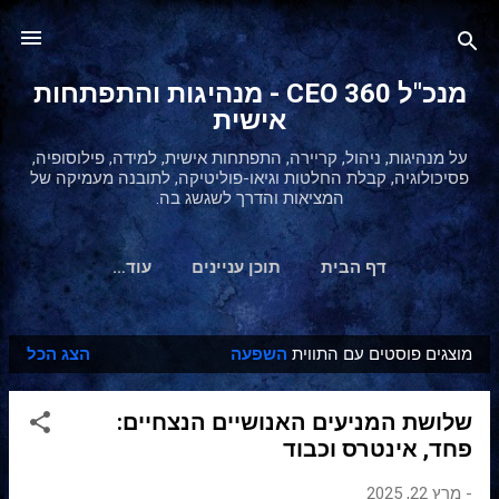
דילוג לתוכן הראשי
מנכ"ל 360 CEO - מנהיגות והתפתחות
אישית
על מנהיגות, ניהול, קריירה, התפתחות אישית, למידה, פילוסופיה,
פסיכולוגיה, קבלת החלטות וגיאו-פוליטיקה, לתובנה מעמיקה של
המציאות והדרך לשגשג בה.
דף הבית
תוכן עניינים
‏עוד…
מוצגים פוסטים עם התווית
השפעה
הצג הכל
ר
ש
שלושת המניעים האנושיים הנצחיים:
ו
פחד, אינטרס וכבוד
מ
ו
-
מרץ 22, 2025