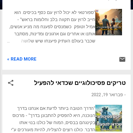
ת
"ספורטאי לא יכול לרוץ עם כסף בכיסים. הוא
חייב לרוץ עם תקווה בלב וחלומות בראש" -
אמיל זטופק כשמנסים לפענח מה מניע אנשים,
אותנו או אחרים וגם ארגונים ומדינות, מסתבר
שכבר בעולם העתיק פיענחו שיש שלושה
מניעים שתמיד בשורש הדברים. מעבר למסך
ההתנהגות: הצצה למניעים הסמויים מדוע
READ MORE »
מדינות יוצאות למלחמות הרסניות? איך קורה
שאנשים מצליחים לכבוש פסגות אישיות
מדהימות, בעוד אחרים נכנעים לפחדים שלהם?
טריקים פסיכולוגיים שכדאי להפעיל
ומה גורם לארגונים מסחריים לשגשג או לקרוס
בעיצומה של תחרות עזה? אנו צופים מדי יום
-
פברואר 19, 2022
במסך ההתנהגות האנושית, במעשים הגלויים
לעין – החלטות, יוזמות, תגובות. אבל כדי להבין
"הדרך הטובה ביותר לדעת אם אנחנו בדרך
באמת את פשר ההתרחשויות סביבנו, עלינו
הנוכנה, היא להפסיק להתבונן בדרך" - מרכוס
להעז ולחצות את המסך הזה, לחדור לפני השטח
בקינגהם בבסיס, המוח של כולנו בנוי אותו
ולצלול אל תוך המניעים הסמויים שמפעילים
הדבר. כולנו רוצים להצליח, להיות מעורכים ע"י