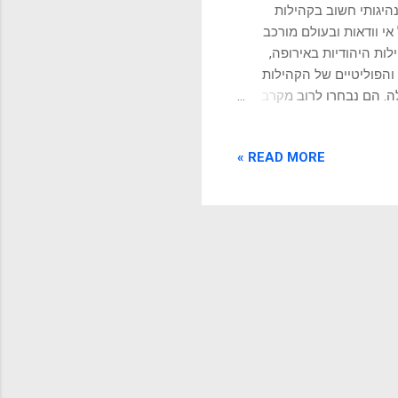
נהיגותי חשוב בקהילות
אי וודאות ובעולם מורכב
ות היהודיות באירופה,
ינהליים והפוליטיים של הקהילות
לה. הם נבחרו לרוב מקרב
פול ביחסים מול השלטונות
ארבע הארצות" (פולין,
READ MORE »
עד זה דן בעניינים חשובים
חברתיות. הפרנסים שימשו גם
טרסים של הקהילה מול שליטי