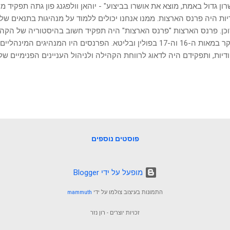
רון גדול באמת, מוצא את אושרו בביצוע" - יוהאן וולפגנג פון גתה תפקיד מ
יות היה פרנס הארצות. ממנו אנחנו יכולים ללמוד על מנהיגות בתנאים של 
כן. פרנס הארצות "פרנס הארצות" היה תפקיד חשוב בהיסטוריה של הקהיל
בעיקר במאות ה-16 וה-17 בפולין ובליטא. הפרנסים היו המנהיגים המ
דיות, ותפקידם היה לדאוג לרווחת הקהילה ולניהול העניינים הפנימיים ש
רים והמשפיעים ביותר בקהילה, ובתורם היו אחראים על גביית מסים, טי
מיים והבטחת הסדר והחוק בקהילה היהודית. הפרנסים גם ניהלו את "ועד 
, רותניה ופודוליה), שהיה הגוף המרכזי של הנהגת היהודים באזורים אלו. ו
חלוקת מסים בין הקהילות, פתרון סכסוכים ביניהן וקביעת תקנות דתיות ו
יד ייצוגי מול השלטונות הלא-יהודיים. הם הגישו בקשות והגנו על האינ
נה, והיו אחראים על שמירת הזכויות החוקיות של...
פוסטים נוספים
‏מופעל על ידי Blogger
התמונות בעיצוב צולמו על ידי
mammuth
זכויות יוצרים - רון נזר