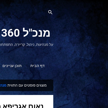
מנכ"ל 360 CEO - מנהיגות והתפתחות אישית
על מנהיגות, ניהול, קריירה, התפתחו
דף הבית
תוכן עניינים
מוצגים פוסטים עם התווית
מנהי
ר
ש
ו
נאום אגריפא 
מ