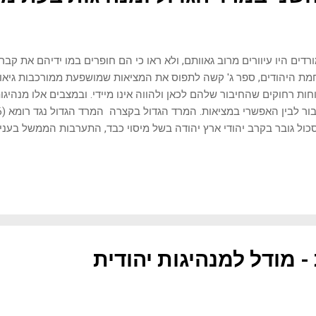
רדים היו עיוורים מרוב גאוותם, ולא ראו כי הם חופרים במו ידיהם את קבר 
ת היהודים, ספר ג' קשה לתפוס את המציאות שמושפעת ממורכבות גיאופ
חות רחוקים שהחיבור שלהם לכאן ולהווה אינו מיידי. ובמצבים אלו מנהיגו
ול גובר בקרב יהודי ארץ יהודה בשל מיסוי כבד, התערבות הממשל בעני
ושלי רומא במחוז. במקביל, התעוררו תחושות לאומיות ודתיות, והקנאים, ש
, הצליחו להוביל את הציבור למרוד בשלטון הרומי. אגריפא השני, מלך יה
ים לרומא, ניסה להניע את היהודים מהתדרדרות למרד בנאום שבו הזהיר
ור של האימפריה הרומית. אף על פי כן, המרד פרץ ובתחילה הצליחו המו
יים מירושלים ולהשתלט על מקומות נוספים ביהודה. במהלך המרד עלו דמ
ושמעון בר גיורא, מנהיגי הקנאים שהובילו את המאבק מול רומא. אך המורד
 מודל למנהיגות יהודית