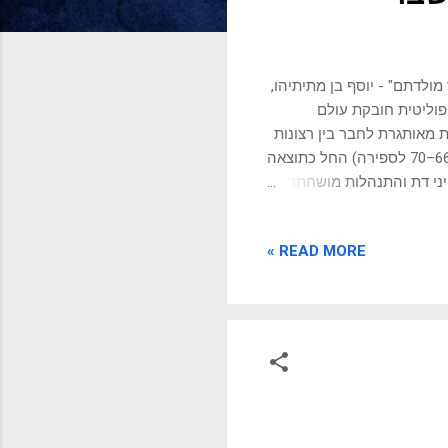
מולדתם" - יוסף בן מתיתיהו,
וליטית חובקת עולם
ת מאותגרת לחבר בין רצונות
הציבור לבין האפשרי במציאות. המרד הגדול בקצרה המרד הגדול נגד רומא (66–70 לספירה) החל כתוצאה
יני דת והתנהלות מושחתת
ראו במרד מילוי מצווה
ודי מבית הורדוס ובעל קשרים
READ MORE »
 מפני עוצמתה הבלתי ניתנת
רדים לגרש את הכוחות
ויות מפתח כמו יוחנן מגוש
...