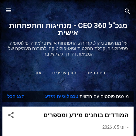
דילוג לתוכן הראשי
מנכ"ל 360 CEO - מנהיגות והתפתחות
אישית
על מנהיגות, ניהול, קריירה, התפתחות אישית, למידה, פילוסופיה,
פסיכולוגיה, קבלת החלטות וגיאו-פוליטיקה, לתובנה מעמיקה של
המציאות והדרך לשגשג בה.
דף הבית
תוכן עניינים
‏עוד…
מוצגים פוסטים עם התווית
טכנולוגיית מידע
הצג הכל
ר
ש
המודדים בוחנים מידע ומספרים
ו
מ
-
יוני 05, 2026
ו