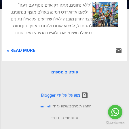
ת
"ללא נתונים, אתה רק אדם נוסף עם דעה"
- ויליאם אדוארדס דמינג בעולם מוצף בנתונים,
נוצר יתרון מובנה לאלו שיודעים על אילו נתונים
להסתכל, למצוא אותם ולנתח באופן נכון ותומ
בפעולה ושינוי. אנטולוגיית המידע האם אתם
קיימים אם אי אפשר למדוד אתכם? זו אולי
שאלה מוזרה, אבל היא נמצאת בלב הפילוסופיה
READ MORE »
של אונטולוגיית המידע . בעבר, תפסנו את
המציאות בעיקר דרך חומר, מה שאפשר לגעת
בו, לשקול אותו, לראות. אבל בעולם המודרני, עם
פוסטים נוספים
התפתחותם המסחררת של ביג דאטה , בינה
מלאכותית ו אלגוריתמים , התפיסה הזו משתנה.
אונטולוגיית המידע טוענת ש" להיות" זה "להיות
נמדד ". כלומר, קיומו של דבר נקבע יותר ויותר
‏מופעל על ידי Blogger
על ידי היכולת שלנו לכמת אותו, לסווג אותו, או
התמונות בעיצוב צולמו על ידי
mammuth
לייצר עליו נתונים. הוגים כמו ז'יל דלז , קתרין
היילס ו לוק מברסיה בחנו כיצד המציאות שלנו
זכויות יוצרים - רון נזר
נבנית מתוך זרמי מידע. חשבו על לייקים