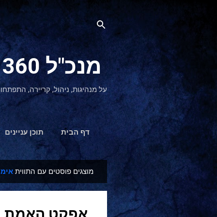
מנכ"ל 360 CEO - מנהיגות והתפתחות אישית
על מנהיגות, ניהול, קריירה, התפתחו
דף הבית
תוכן עניינים
מוצגים פוסטים עם התווית
אימו
ר
ש
ו
אפקט האמת הא
מ