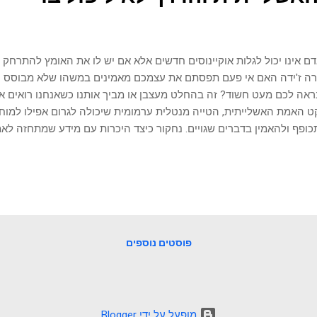
ם אינו יכול לגלות אוקיינוסים חדשים אלא אם יש לו את האומץ להתרחק
ה ז'ידה האם אי פעם תפסתם את עצמכם מאמינים במשהו שלא מבוסס על
ראה לכם מעט חשוד? זה בהחלט מעצבן או מביך אותנו כשאנחנו רואים את
 האמת האשלייתית, הטייה מנטלית ערמומית שיכולה לגרום אפילו למוחות
ופף ולהאמין בדברים שגויים. נחקור כיצד היכרות עם מידע שמתחזה לא
ים מפתיעות. פרק שיעניין אותך: דווייט אייזנהאואר - מפקד צבאות בנו
לים אפקט האמת האשלייתית תופעה פסיכולוגית שבה אנשים נוטים יות
ים שוב ושוב, גם אם הוא שקרי. זה יכול להיות מסוכן במיוחד בעידן של מ
פייק ניוז. מחקרים הראו שעצם החזרה על מידע יכולה לגרום לו להיראות נכו
כות בכך. ההשפעת התופעה יכולה להיות מושפעת מגורמים כמו מקור המ
ונות הקודמות של הפרט. פרק שיעניין אותך: העקרונות לקבלת החל...
פוסטים נוספים
‏מופעל על ידי Blogger