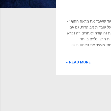
 עד שיאבד את מראה החוף" -
 עובדות מבוקרות, גם אם
 זה קורה לאחרים. זה נקרא
 הרציונליים ביותר
מת, מעצב את האמונות שלנו
ת-הברית האגדי ומופת
ר להאמין למידע שהם
READ MORE »
ידע מוטעה וחדשות מזויפות
ן יותר, גם אם אין ראיות
ידע, הטון הרגשי של המסר