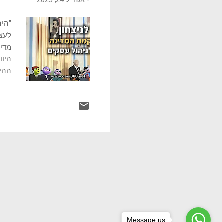
-
אפריל 24, 2023
לעצמ
מדינ
היוו
ההיס
יזמי
לבני
מלחמ
התקו
עשיר
Message us