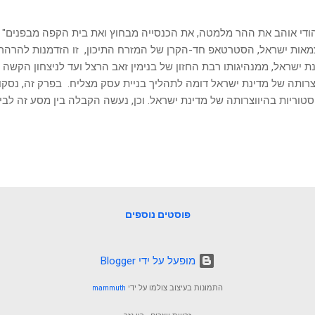
אות ישראל, הסטרטאפ חד-הקרן של המזרח התיכון, זו הזדמנות להרהר
ת ישראל, ממנהיגותו רבת החזון של בנימין זאב הרצל ועד לניצחון הקשה
צרותה של מדינת ישראל דומה לתהליך בניית עסק מצליח. בפרק זה, נסקו
טוריות בהיווצרותה של מדינת ישראל. וכן, נעשה הקבלה בין מסע זה לבין
ם ובעלי עסקים שאפתנים במרדף המאתגר אחר הצלחה. זה מסע מרתק ב
ית עסק מצליח בעולם התחרותי של ימינו. נסקור בקצרה את הקמתה של 
ת העצמאות שבאה בעקבותיה. נראה את הדומה ונזהה תובנות והצעות פ
מה ליישם ביזמות עסקית. סיפור היווצרותה של מדינת ישראל הוא מקור
ה של הקמה והישגים, ישראל משמשת דוגמה ליכולת ההתממשות של מנהיגו
פוסטים נוספים
‏מופעל על ידי Blogger
התמונות בעיצוב צולמו על ידי
mammuth