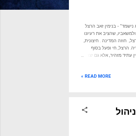
 נישמד" - בנימין זאב הרצל
ולמשאביו, שהציב את רעיונו
, חוזה המדינה . חיצונית,
ה. הרצל, חי ופעל בסוף
מיין עתיד מזהיר, אלא גם יצר
יהדותו ועד למנהיג עולמי
, בעסקים, בקריירה,
READ MORE »
את חזונו, ונלמד איך
י, שיעזור לנו לנהל, לפתח,
ימפריות בין נאורות לחושך
יהול