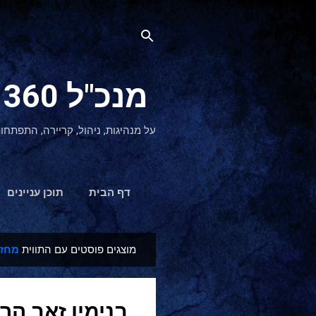
מנכ"ל 360 CEO - מנהיגות והתפתחות אישית
על מנהיגות, ניהול, קריירה, התפתחו
דף הבית
תוכן עניינים
מוצגים פוסטים עם התווית
מחזו
ר
ש
ו
בנימין זאב הר
מ