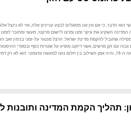
י הוא הדבר, כי אם אין אנו מסוגלים לבצע עניינים אלה, אזי לא נינצל אלא
 המדינה השקיע את עיקר זמנו ומרצו ליישום פרקטי, מעשי ומחובר לזמנו 
סילה שתוביל להקמת מדינת ישראל. הרצל מנטור על-זמני בנימין זאב הרצל
גבוה עם זקן מרשים, אשר דיוקנו מופיע על שטרות כסף ובספרי ההיסטורי
המאה ה-19, והיה אמן השילוב בין חלום נועז למעשה פרגמטי. הוא לא רק ד
ית עבודה מפורטת ושיטתית להגשמתו. המסע שלו, מאדם שאינו מזוהה עם 
יח להניע עם שלם, טומן בחובו שיעורים יקרי ערך לכל מי שרוצה להצליח
חה, בקהילה ופוליטיקה, ובחינוך. נצלול אל מוחו של הרצל, נבין איך גיבש 
ונות הפרגמטיים שהנחו אותו יכולים לשמש אותנו כ"מצפן הרצלאי" אקטואל
ים ולשגשג גם בעידן המודרני. יעניין אותך לקרוא: ישראל ארץ מעבר לא
 היה זה בוקר קריר בפריז, עיר האורות, בסוף ...
: תהליך הקמת המדינה ותובנות לנ