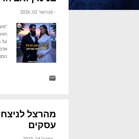
ו
-
פברואר 02, 2026
ת
"מעש
חוזה
על מ
אדם 
תוכנ
שהצל
במשפ
העקר
להגש
עולה
מהרצל לניצחון
עסקים